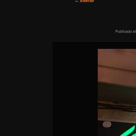
Navegador
← Anterior
de
imágenes
Publicado el