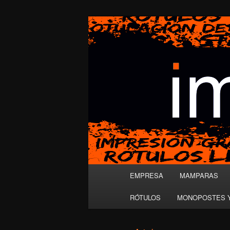
Ir
al
contenido
ROTULACIÓN 
principal
Menú
EMPRESA
MAMPARAS
principal
RÓTULOS
MONOPOSTES Y