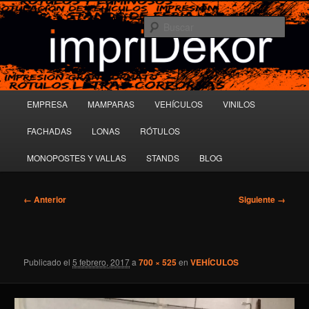
Ir
al
Busc
contenido
principal
ROTULACIÓN E IMPRESIÓN
DIGITAL
Menú
EMPRESA
MAMPARAS
VEHÍCULOS
VINILOS
principal
FACHADAS
LONAS
RÓTULOS
MONOPOSTES Y VALLAS
STANDS
BLOG
Navegador
← Anterior
Siguiente →
de
imágenes
Publicado el
5 febrero, 2017
a
700 × 525
en
VEHÍCULOS